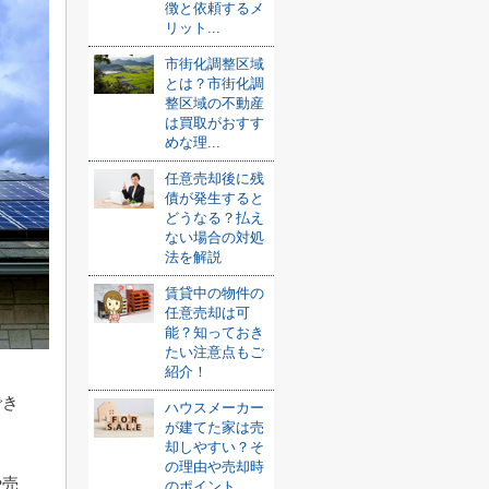
徴と依頼するメ
リット...
市街化調整区域
とは？市街化調
整区域の不動産
は買取がおすす
めな理...
任意売却後に残
債が発生すると
どうなる？払え
ない場合の対処
法を解説
賃貸中の物件の
任意売却は可
能？知っておき
たい注意点もご
紹介！
でき
ハウスメーカー
が建てた家は売
却しやすい？そ
の理由や売却時
や売
のポイント