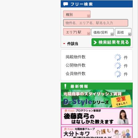
種別
エリア| 駅
価格/賃料
面積
-
件該当
掲載物件数
件
公開物件数
件
会員物件数
件