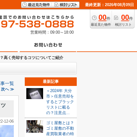
最終更新：2026年08月09日
00
00
件
件
最近見た物件
検討リスト
営業時間：09:00～18:00
？高く売却するコツについてご紹介
最新記事
記事一覧
次へ ≫
＜2024年 大分
市＞任意売却を
するとブラック
コツ
リストに載る
の？注意点...
22-12-06
ゴミ屋敷とは？
ゴミ屋敷の不動
産買取業者の特