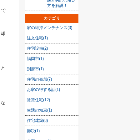
方を解説！
とで
カテゴリ
家の維持メンテナンス(3)
売却
注文住宅(1)
住宅設備(2)
福岡市(1)
こと
別府市(1)
住宅の売却(7)
お家の得する話(1)
賃貸住宅(12)
にな
生活の知恵(1)
住宅建築(8)
節税(1)