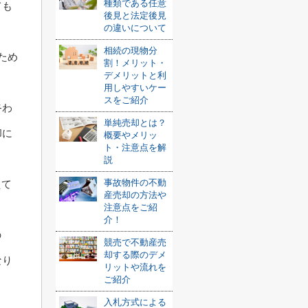
種類である任意
ても
後見と法定後見
の違いについて
相続の現物分
ため
割！メリット・
デメリットと利
用しやすいケー
スをご紹介
終わ
単純売却とは？
却に
概要やメリッ
ト・注意点を解
説
事故物件の不動
えて
産売却の方法や
注意点をご紹
介！
の
競売で不動産売
却する際のデメ
なり
リットや流れを
ご紹介
入札方式による