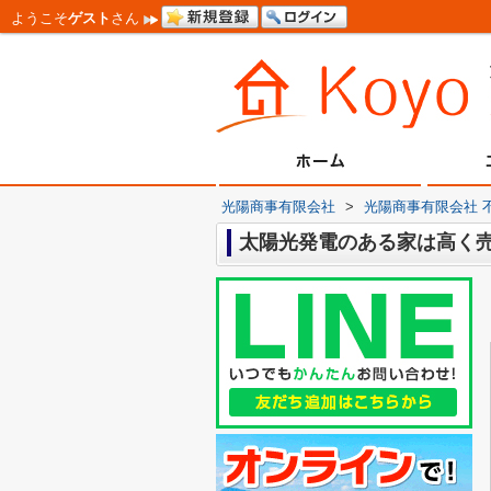
ようこそ
ゲスト
さん
光陽商事有限会社
>
光陽商事有限会社 
太陽光発電のある家は高く