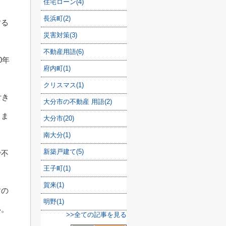
住宅ローン(4)
長浜町(2)
する
災害対策(3)
不動産用語(6)
0年
府内町(1)
クリスマス(1)
付き
大分市の不動産 用語(2)
りま
大分市(20)
南大分(1)
新築戸建て(5)
で不
王子町(1)
賀来(1)
すの
明野(1)
い。
>>全ての記事を見る