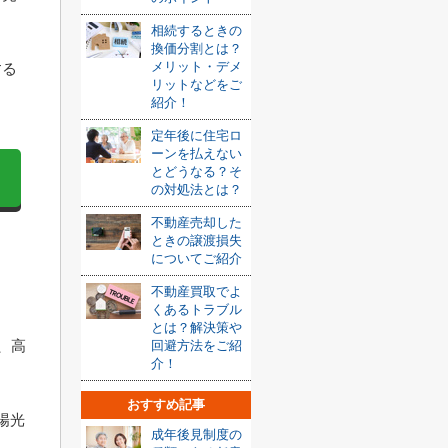
相続するときの
換価分割とは？
メリット・デメ
する
リットなどをご
紹介！
定年後に住宅ロ
ーンを払えない
とどうなる？そ
の対処法とは？
不動産売却した
ときの譲渡損失
についてご紹介
不動産買取でよ
くあるトラブル
とは？解決策や
、高
回避方法をご紹
介！
おすすめ記事
陽光
成年後見制度の