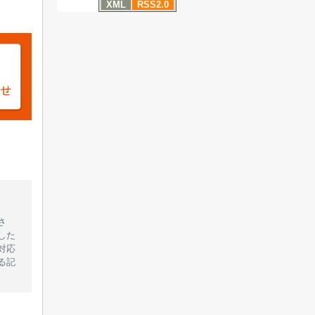
XML
RSS2.0
さ
した
対応
る記