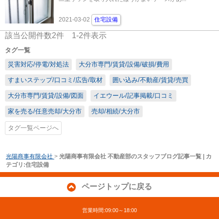
2021-03-02
住宅設備
該当公開件数
2
件
1-2
件表示
タグ一覧
災害対応/停電/対処法
大分市専門/賃貸/設備/破損/費用
すまいステップ/口コミ/広告/取材
囲い込み/不動産/賃貸/売買
大分市専門/賃貸/設備/図面
イエウール/記事掲載/口コミ
家を売る/任意売却/大分市
売却/相続/大分市
タグ一覧ページへ
光陽商事有限会社
>
光陽商事有限会社 不動産部のスタッフブログ記事一覧 | カ
テゴリ:住宅設備
ページトップに戻る
営業時間:09:00～18:00