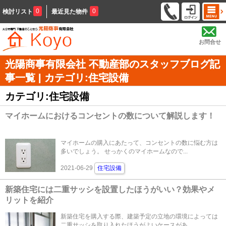
0
0
検討リスト
最近見た物件
お問合せ
光陽商事有限会社 不動産部のスタッフブログ記
事一覧 | カテゴリ:住宅設備
カテゴリ:住宅設備
マイホームにおけるコンセントの数について解説します！
マイホームの購入にあたって、コンセントの数に悩む方は
多いでしょう。 せっかくのマイホームなので...
2021-06-29
住宅設備
新築住宅には二重サッシを設置したほうがいい？効果やメ
リットを紹介
新築住宅を購入する際、建築予定の立地の環境によっては
二重サッシを取り入れたほうがよいケースがあ...