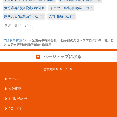
大分市専門/賃貸/設備/図面
イエウール/記事掲載/口コミ
家を売る/任意売却/大分市
売却/相続/大分市
タグ一覧ページへ
光陽商事有限会社
>
光陽商事有限会社 不動産部のスタッフブログ記事一覧 | タ
グ:大分市専門/賃貸/設備/破損/費用
ページトップに戻る
営業時間:09:00～18:00
ホーム
会社概要
お問い合わせ
PCサイト