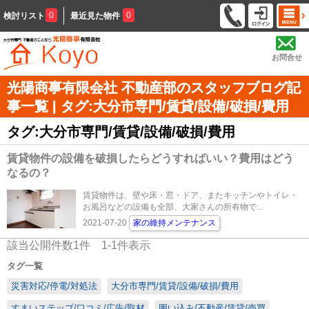
0
0
検討リスト
最近見た物件
お問合せ
光陽商事有限会社 不動産部のスタッフブログ記
事一覧 | タグ:大分市専門/賃貸/設備/破損/費用
タグ:大分市専門/賃貸/設備/破損/費用
賃貸物件の設備を破損したらどうすればいい？費用はどう
なるの？
賃貸物件は、壁や床・窓・ドア、またキッチンやトイレ・
お風呂などの設備も全部、大家さんの所有物で...
2021-07-20
家の維持メンテナンス
該当公開件数
1
件
1-1
件表示
タグ一覧
災害対応/停電/対処法
大分市専門/賃貸/設備/破損/費用
すまいステップ/口コミ/広告/取材
囲い込み/不動産/賃貸/売買