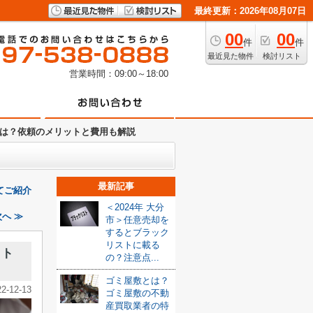
最終更新：2026年08月07日
00
00
件
件
最近見た物件
検討リスト
営業時間：09:00～18:00
は？依頼のメリットと費用も解説
最新記事
てご紹介
＜2024年 大分
へ ≫
市＞任意売却を
するとブラック
リストに載る
ット
の？注意点...
ゴミ屋敷とは？
22-12-13
ゴミ屋敷の不動
産買取業者の特