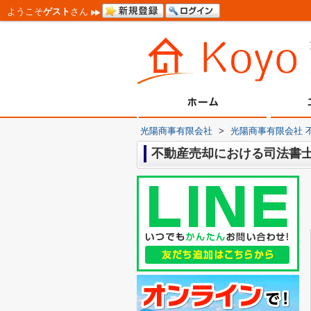
ようこそ
ゲスト
さん
光陽商事有限会社
>
光陽商事有限会社 
不動産売却における司法書