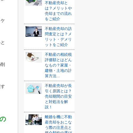
不動産売却と
は？メリットや
売却までの流れ
をご紹介
るケ
不動産売却の訪
問査定とは？メ
リット・デメリ
いと
ットをご紹介
不動産の相続税
評価額とはどん
の削
なもの？家屋・
建物・土地の計
算方法...
不動産売却が長
頼す
引く原因とは？
売却期間の目安
と対処法を解
説！
離婚を機に不動
の
産売却をおこな
う際の注意点と
媒介契約の選び