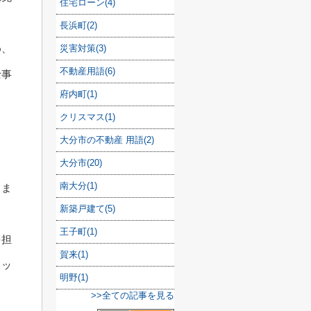
住宅ローン(4)
長浜町(2)
め、
災害対策(3)
不動産用語(6)
士事
府内町(1)
クリスマス(1)
大分市の不動産 用語(2)
大分市(20)
南大分(1)
しま
新築戸建て(5)
王子町(1)
を担
賀来(1)
リッ
明野(1)
>>全ての記事を見る