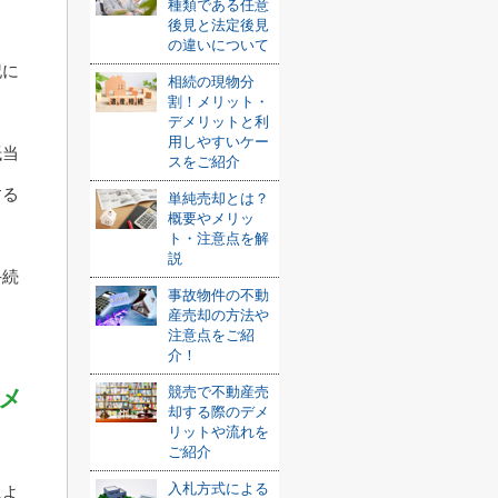
種類である任意
後見と法定後見
の違いについて
記に
相続の現物分
割！メリット・
デメリットと利
用しやすいケー
抵当
スをご紹介
する
単純売却とは？
概要やメリッ
ト・注意点を解
説
手続
事故物件の不動
産売却の方法や
注意点をご紹
介！
競売で不動産売
メ
却する際のデメ
リットや流れを
ご紹介
入札方式による
によ