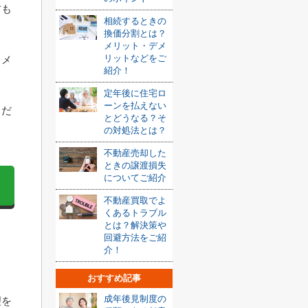
方も
相続するときの
換価分割とは？
メリット・デメ
リットなどをご
るメ
紹介！
定年後に住宅ロ
ーンを払えない
くだ
とどうなる？そ
の対処法とは？
不動産売却した
ときの譲渡損失
についてご紹介
不動産買取でよ
くあるトラブル
とは？解決策や
回避方法をご紹
介！
おすすめ記事
成年後見制度の
理を