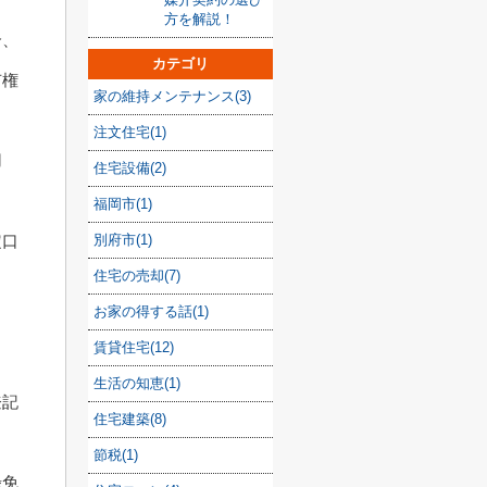
方を解説！
合、
カテゴリ
有権
家の維持メンテナンス(3)
注文住宅(1)
用
住宅設備(2)
福岡市(1)
定口
別府市(1)
住宅の売却(7)
お家の得する話(1)
し
賃貸住宅(12)
生活の知恵(1)
登記
住宅建築(8)
節税(1)
録免