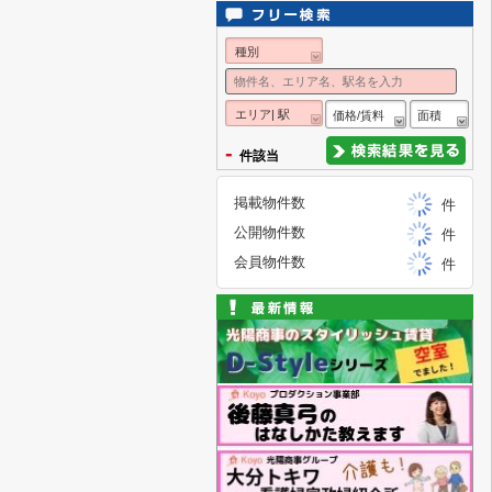
種別
エリア| 駅
価格/賃料
面積
-
件該当
掲載物件数
件
公開物件数
件
会員物件数
件