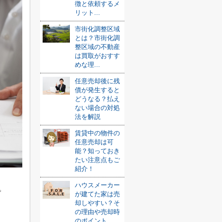
徴と依頼するメ
リット...
市街化調整区域
とは？市街化調
整区域の不動産
は買取がおすす
めな理...
任意売却後に残
債が発生すると
どうなる？払え
ない場合の対処
法を解説
賃貸中の物件の
任意売却は可
能？知っておき
たい注意点もご
紹介！
ハウスメーカー
で
が建てた家は売
却しやすい？そ
の理由や売却時
のポイント