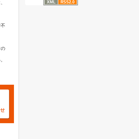
は、
XML
RSS2.0
で不
すの
い。