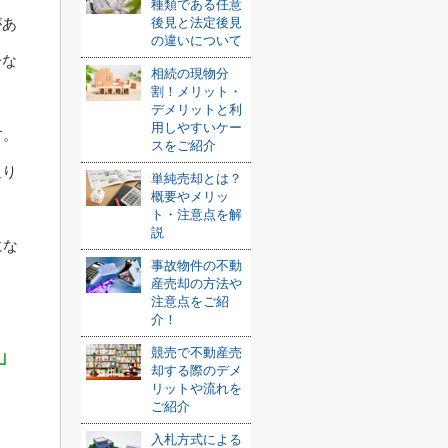
種類である任意
があ
後見と法定後見
の違いについて
分な
相続の現物分
割！メリット・
デメリットと利
用しやすいケー
す。
スをご紹介
通り
単純売却とは？
概要やメリッ
ト・注意点を解
説
にな
事故物件の不動
産売却の方法や
注意点をご紹
介！
」
競売で不動産売
却する際のデメ
リットや流れを
ご紹介
入札方式による