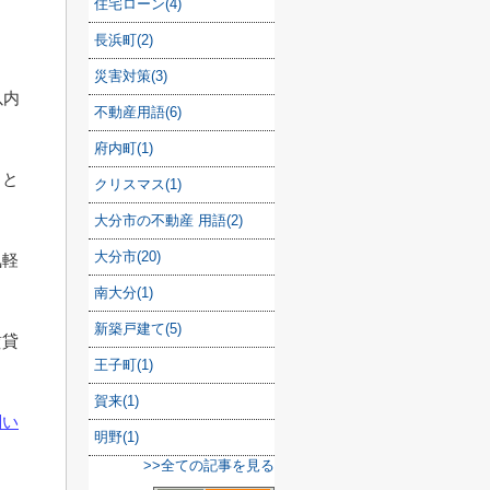
住宅ローン(4)
長浜町(2)
災害対策(3)
以内
不動産用語(6)
府内町(1)
こと
クリスマス(1)
大分市の不動産 用語(2)
大分市(20)
気軽
南大分(1)
新築戸建て(5)
賃貸
王子町(1)
賀来(1)
問い
明野(1)
>>全ての記事を見る