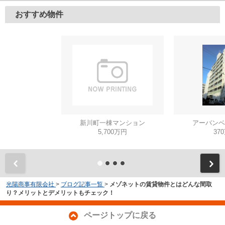
おすすめ物件
新川町一棟マンション
アーバンベ
5,700万円
37
光陽商事有限会社
>
ブログ記事一覧
>
メゾネットの賃貸物件とはどんな間取
り？メリットとデメリットもチェック！
ページトップに戻る