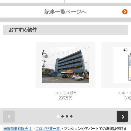
記事一覧ページへ
おすすめ物件
コスモス畑A
エル・
205万円
5.
光陽商事有限会社
>
ブログ記事一覧
>
マンションやアパートでの洗濯は何時ま