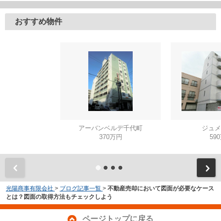
おすすめ物件
アーバンベルデ千代町
ジュメ
370万円
59
光陽商事有限会社
>
ブログ記事一覧
>
不動産売却において図面が必要なケース
とは？図面の取得方法もチェックしよう
ページトップに戻る