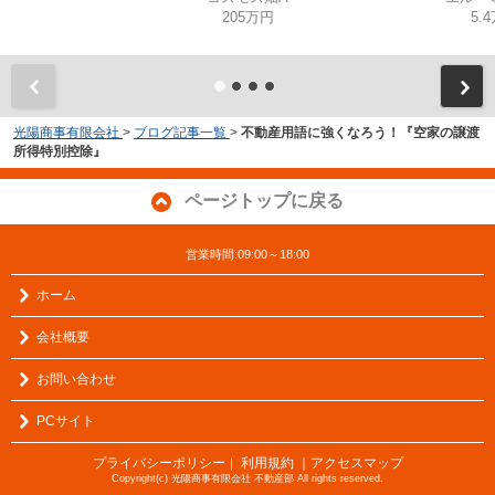
205万円
5.
光陽商事有限会社
>
ブログ記事一覧
>
不動産用語に強くなろう！『空家の譲渡
所得特別控除』
ページトップに戻る
営業時間:09:00～18:00
ホーム
会社概要
お問い合わせ
PCサイト
プライバシーポリシー
利用規約
｜アクセスマップ
｜
Copyright(c) 光陽商事有限会社 不動産部 All rights reserved.