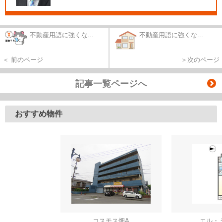
不動産用語に強くな...
不動産用語に強くな...
＜ 前のページ
＞次のページ
記事一覧ページへ
おすすめ物件
コスモス畑A
エル・