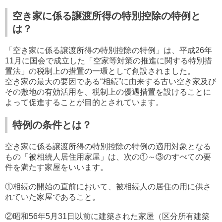
空き家に係る譲渡所得の特別控除の特例と
は？
「空き家に係る譲渡所得の特別控除の特例」は、平成26年
11月に国会で成立した「空家等対策の推進に関する特別措
置法」の税制上の措置の一環として創設されました。
空き家の最大の要因である“相続”に由来する古い空き家及び
その敷地の有効活用を、税制上の優遇措置を設けることに
よって促進することが目的とされています。
特例の条件とは？
空き家に係る譲渡所得の特別控除の特例の適用対象となる
もの「被相続人居住用家屋」は、次の①～③のすべての要
件を満たす家屋をいいます。
①相続の開始の直前において、被相続人の居住の用に供さ
れていた家屋であること。
②昭和56年5月31日以前に建築された家屋（区分所有建築