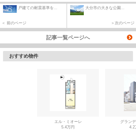
戸建ての耐震基準を...
大分市の大きな公園...
＜ 前のページ
＞次のページ
記事一覧ページへ
おすすめ物件
エル・ミオーレ
グランデ
5.4万円
4.