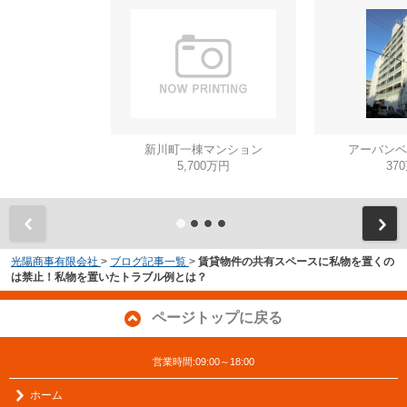
新川町一棟マンション
アーバンベ
5,700万円
37
光陽商事有限会社
>
ブログ記事一覧
>
賃貸物件の共有スペースに私物を置くの
は禁止！私物を置いたトラブル例とは？
ページトップに戻る
営業時間:09:00～18:00
ホーム