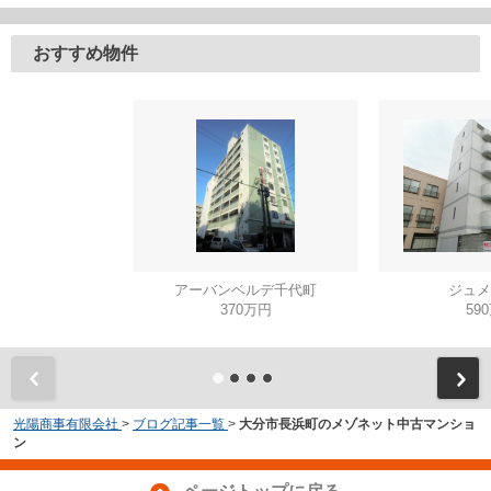
おすすめ物件
アーバンベルデ千代町
ジュメ
370万円
59
光陽商事有限会社
>
ブログ記事一覧
>
大分市長浜町のメゾネット中古マンショ
ン