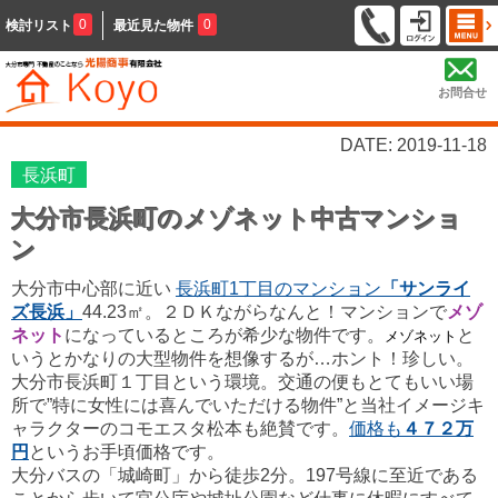
0
0
検討リスト
最近見た物件
お問合せ
DATE: 2019-11-18
長浜町
大分市長浜町のメゾネット中古マンショ
ン
大分市中心部に近い
長浜町1丁目のマンション
「サンライ
ズ長浜」
44.23㎡。２ＤＫながらなんと！マンションで
メゾ
ネット
になっているところが希少な物件です。
と
メゾネット
いうとかなりの大型物件を想像するが…ホント！珍しい。
大分市長浜町１丁目という環境。交通の便もとてもいい場
所で”特に女性には喜んでいただける物件”と当社イメージキ
ャラクターのコモエスタ松本も絶賛です。
価格も
４７２万
円
というお手頃価格です。
大分バスの「城崎町」から徒歩2分。197号線に至近である