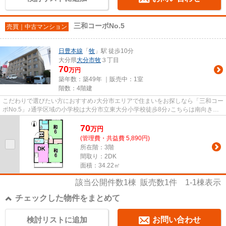
三和コーポNo.5
売買｜中古マンション
日豊本線
「
牧
」駅 徒歩10分
大分県
大分市
牧
３丁目
70
万円
築年数：築49年 ｜販売中：
1室
階数：4階建
こだわりで選びたい方におすすめ♪大分市エリアで住まいをお探しなら「三和コー
ポNo.5」♪通学区域の小学校は大分市立東大分小学校徒歩8分♪こちらは南向きの
物件です♪大分市での生活は日...
70
万
円
(管理費・共益費 5,890円)
所在階：3階
間取り：2DK
面積：34.22㎡
該当公開件数
1
棟 販売数
1
件
1-1
棟表示
チェックした物件をまとめて
検討リストに追加
お問い合わせ