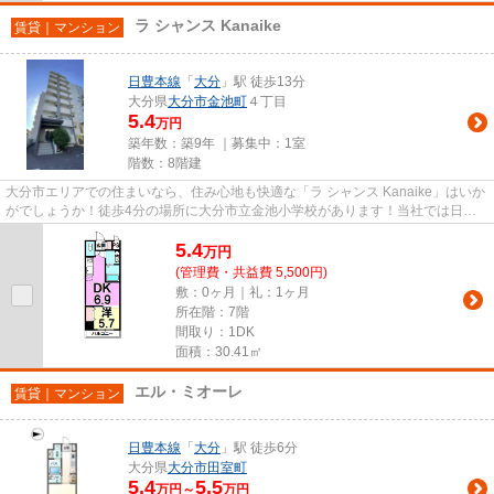
ラ シャンス Kanaike
賃貸｜マンション
日豊本線
「
大分
」駅 徒歩13分
大分県
大分市
金池町
４丁目
5.4
万円
築年数：築9年 ｜募集中：
1室
階数：8階建
大分市エリアでの住まいなら、住み心地も快適な「ラ シャンス Kanaike」はいか
がでしょうか！徒歩4分の場所に大分市立金池小学校があります！当社では日豊
本線大分周辺の賃貸情報を数...
5.4
万
円
(管理費・共益費 5,500円)
敷：0ヶ月｜礼：1ヶ月
所在階：7階
間取り：1DK
面積：30.41㎡
エル・ミオーレ
賃貸｜マンション
日豊本線
「
大分
」駅 徒歩6分
大分県
大分市
田室町
5.4
5.5
万円～
万円