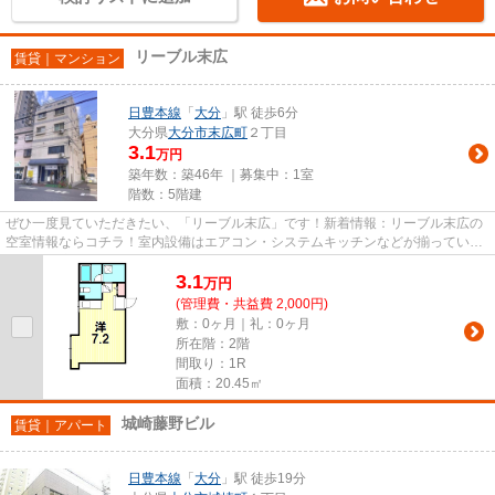
リーブル末広
賃貸｜マンション
日豊本線
「
大分
」駅 徒歩6分
大分県
大分市
末広町
２丁目
3.1
万円
築年数：築46年 ｜募集中：
1室
階数：5階建
ぜひ一度見ていただきたい、「リーブル末広」です！新着情報：リーブル末広の
空室情報ならコチラ！室内設備はエアコン・システムキッチンなどが揃っている
ので、快適に過ごしやすいお...
3.1
万
円
(管理費・共益費 2,000円)
敷：0ヶ月｜礼：0ヶ月
所在階：2階
間取り：1R
面積：20.45㎡
城崎藤野ビル
賃貸｜アパート
日豊本線
「
大分
」駅 徒歩19分