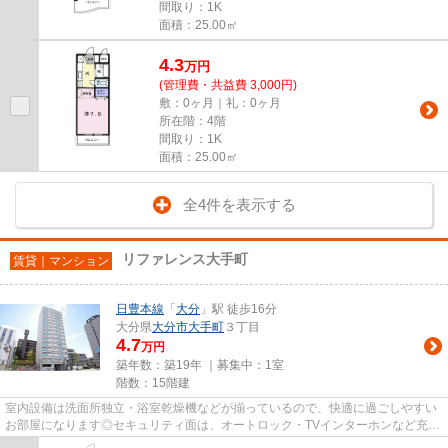
間取り：1K
面積：25.00㎡
4.3
万
円
(管理費・共益費 3,000円)
敷：0ヶ月｜礼：0ヶ月
所在階：4階
間取り：1K
面積：25.00㎡
全4件を表示する
リファレンス大手町
賃貸｜マンション
日豊本線
「
大分
」駅 徒歩16分
大分県
大分市
大手町
３丁目
4.7
万円
築年数：築19年 ｜募集中：
1室
階数：15階建
室内設備は洗面所独立・浴室乾燥機などが揃っているので、快適に過ごしやすい
お部屋になります◎セキュリティ面は、オートロック・TVインターホンなど充実
しているので安心して生活でき...