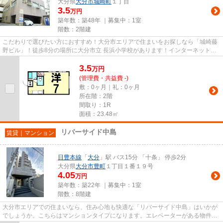
大分県
大分市
城崎町
１丁目
3.5
万円
築年数：築48年 ｜募集中：
1室
階数：2階建
こだわりで選びたい方におすすめ！大分市エリアで住まいをお探しなら「城崎藤
野ビル」！徒歩8分の場所に大分市立 長浜小学校があります！インターネット付
きの物件です！日豊本線大分...
3.5
万
円
(管理費・共益費 -)
敷：0ヶ月｜礼：0ヶ月
所在階：2階
間取り：1R
面積：23.48㎡
リバーサイド中島
賃貸｜マンション
日豊本線
「
大分
」駅 バス15分 「十条」 停歩2分
大分県
大分市
豊町
１丁目１番１９号
4.05
万円
築年数：築22年 ｜募集中：
1室
階数：8階建
大分市エリアでの住まいなら、住み心地も快適な「リバーサイド中島」はいかが
でしょうか。こちらはマンションタイプになります。エレベーターがある物件で