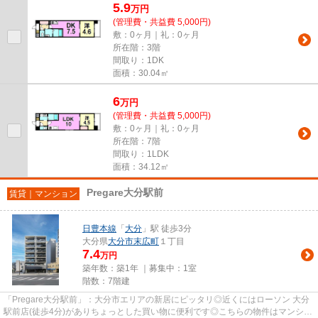
5.9
万
円
(管理費・共益費 5,000円)
敷：0ヶ月｜礼：0ヶ月
所在階：3階
間取り：1DK
面積：30.04㎡
6
万
円
(管理費・共益費 5,000円)
敷：0ヶ月｜礼：0ヶ月
所在階：7階
間取り：1LDK
面積：34.12㎡
Pregare大分駅前
賃貸｜マンション
日豊本線
「
大分
」駅 徒歩3分
大分県
大分市
末広町
１丁目
7.4
万円
築年数：築1年 ｜募集中：
1室
階数：7階建
「Pregare大分駅前」：大分市エリアの新居にピッタリ◎近くにはローソン 大分
駅前店(徒歩4分)がありちょっとした買い物に便利です◎こちらの物件はマンショ