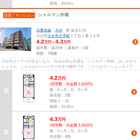
面積：29.64㎡
シャルマン外堀
賃貸｜マンション
日豊本線
「
大分
」駅 徒歩12分
大分県
大分市
大手町
１丁目１番３６号
4.2
4.3
万円～
万円
築年数：築26年 ｜募集中：
4室
階数：7階建
大分市エリアでの住まいなら、住み心地も快適な「シャルマン外堀」はいかがで
しょうか。こちらはエレベーター付きの物件です。こちらはマンションタイプに
なります。駅まで徒歩12分の...
4.2
万
円
(管理費・共益費 3,000円)
敷：0ヶ月｜礼：0ヶ月
所在階：2階
間取り：1K
面積：25.00㎡
4.3
万
円
(管理費・共益費 3,000円)
敷：1ヶ月｜礼：0ヶ月
所在階：4階