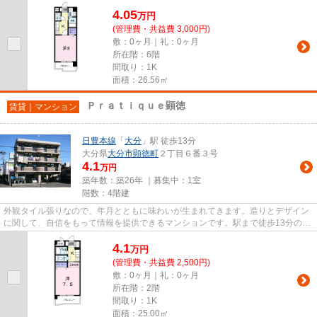
す。大分市や大分付近で気に...
4.05
万
円
(管理費・共益費 3,000円)
敷：0ヶ月｜礼：0ヶ月
所在階：6階
間取り：1K
面積：26.56㎡
Ｐｒａｔｉｑｕｅ顕徳
賃貸｜マンション
日豊本線
「
大分
」駅 徒歩13分
大分県
大分市
顕徳町
２丁目６番３号
4.1
万円
築年数：築26年 ｜募集中：
1室
階数：4階建
外観タイル張りなので、年月とともに味わいが生まれてきます。造りとデザイン
に関して、自信をもって情報を提供できるマンションです。駅まで徒歩13分の物
件です。利便性の良い大分周...
4.1
万
円
(管理費・共益費 2,500円)
敷：0ヶ月｜礼：0ヶ月
所在階：2階
間取り：1K
面積：25.00㎡