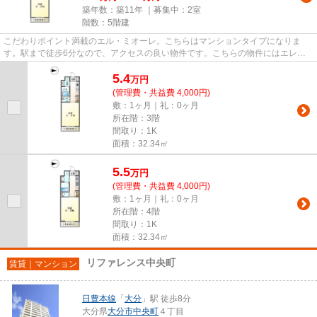
築年数：築11年 ｜募集中：
2室
階数：5階建
こだわりポイント満載のエル・ミオーレ。こちらはマンションタイプになりま
す。駅まで徒歩6分なので、アクセスの良い物件です。こちらの物件にはエレベ
ーターがあります。当社では、大...
5.4
万
円
(管理費・共益費 4,000円)
敷：1ヶ月｜礼：0ヶ月
所在階：3階
間取り：1K
面積：32.34㎡
5.5
万
円
(管理費・共益費 4,000円)
敷：1ヶ月｜礼：0ヶ月
所在階：4階
間取り：1K
面積：32.34㎡
リファレンス中央町
賃貸｜マンション
日豊本線
「
大分
」駅 徒歩8分
大分県
大分市
中央町
４丁目