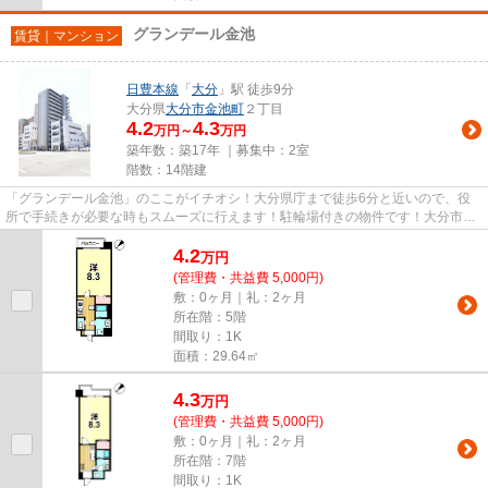
グランデール金池
賃貸｜マンション
日豊本線
「
大分
」駅 徒歩9分
大分県
大分市
金池町
２丁目
4.2
4.3
万円～
万円
築年数：築17年 ｜募集中：
2室
階数：14階建
「グランデール金池」のここがイチオシ！大分県庁まで徒歩6分と近いので、役
所で手続きが必要な時もスムーズに行えます！駐輪場付きの物件です！大分市に
ある日豊本線大分近くは、生活...
4.2
万
円
(管理費・共益費 5,000円)
敷：0ヶ月｜礼：2ヶ月
所在階：5階
間取り：1K
面積：29.64㎡
4.3
万
円
(管理費・共益費 5,000円)
敷：0ヶ月｜礼：2ヶ月
所在階：7階
間取り：1K