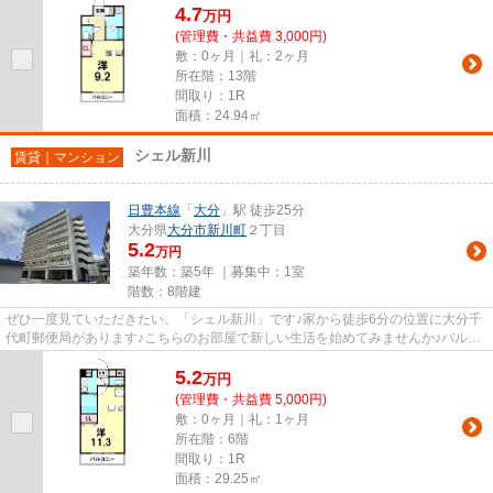
4.7
万
円
(管理費・共益費 3,000円)
敷：0ヶ月｜礼：2ヶ月
所在階：13階
間取り：1R
面積：24.94㎡
シェル新川
賃貸｜マンション
日豊本線
「
大分
」駅 徒歩25分
大分県
大分市
新川町
２丁目
5.2
万円
築年数：築5年 ｜募集中：
1室
階数：8階建
ぜひ一度見ていただきたい、「シェル新川」です♪家から徒歩6分の位置に大分千
代町郵便局があります♪こちらのお部屋で新しい生活を始めてみませんか♪バルコ
ニー付きのマンションです♪光...
5.2
万
円
(管理費・共益費 5,000円)
敷：0ヶ月｜礼：1ヶ月
所在階：6階
間取り：1R
面積：29.25㎡