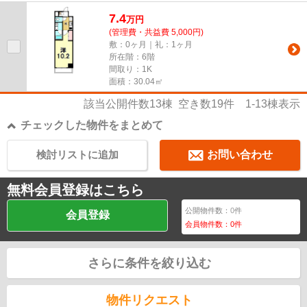
ンです◎大分市エリアでの新生...
7.4
万
円
(管理費・共益費 5,000円)
敷：0ヶ月｜礼：1ヶ月
所在階：6階
間取り：1K
面積：30.04㎡
該当公開件数
13
棟 空き数
19
件
1-13
棟表示
チェックした物件をまとめて
検討リストに追加
お問い合わせ
無料会員登録はこちら
公開物件数：
0
件
会員登録
会員物件数：
0
件
さらに条件を絞り込む
物件リクエスト