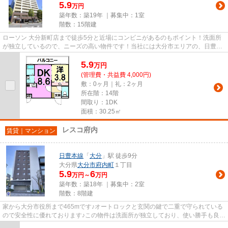
5.9
万円
築年数：築19年 ｜募集中：
1室
階数：15階建
ローソン 大分新町店まで徒歩5分と近場にコンビニがあるのもポイント！洗面所
が独立しているので、ニーズの高い物件です！当社には大分市エリアの、日豊本
線大分周辺といったお薦めの...
5.9
万
円
(管理費・共益費 4,000円)
敷：0ヶ月｜礼：2ヶ月
所在階：14階
間取り：1DK
面積：30.25㎡
レスコ府内
賃貸｜マンション
日豊本線
「
大分
」駅 徒歩9分
大分県
大分市
府内町
１丁目
5.9
6
万円～
万円
築年数：築18年 ｜募集中：
2室
階数：8階建
家から大分市役所まで465mです♪オートロックと玄関の鍵で二重で守られている
ので安全性に優れております♪この物件は洗面所が独立しており、使い勝手も良好
です♪防犯対策もバッチリなマ...