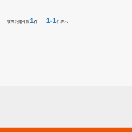
1
1-1
該当公開件数
件
件表示