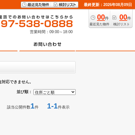
最終更新：2026年08月09日
00
00
件
件
最近見た物件
検討リスト
営業時間：09:00～18:00
は対応できません。
並び順：
1
1-1
該当公開件数
件
件表示