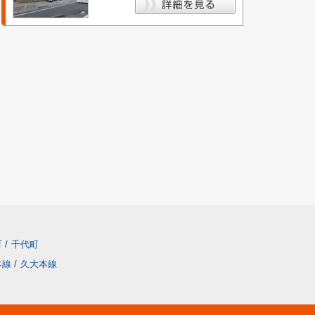
町
/
千代町
本線
/
久大本線