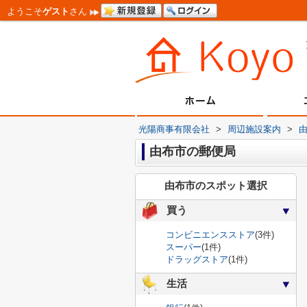
ようこそ
ゲスト
さん
光陽商事有限会社
>
周辺施設案内
>
由布市の郵便局
由布市のスポット選択
買う
コンビニエンスストア
(3件)
スーパー
(1件)
ドラッグストア
(1件)
生活