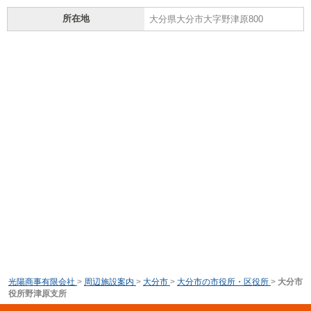
所在地
大分県大分市大字野津原800
光陽商事有限会社
>
周辺施設案内
>
大分市
>
大分市の市役所・区役所
>
大分市
役所野津原支所