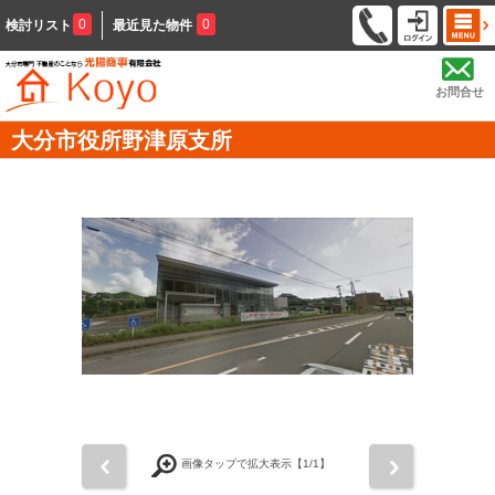
0
0
検討リスト
最近見た物件
お問合せ
大分市役所野津原支所
前
次
画像タップで拡大表示【
1
/1】