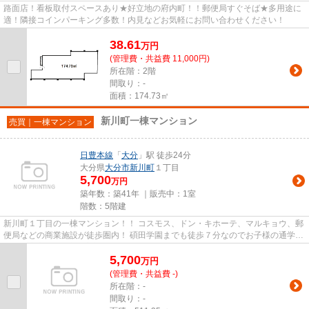
路面店！看板取付スペースあり★好立地の府内町！！郵便局すぐそば★多用途に
適！隣接コインパーキング多数！内見などお気軽にお問い合わせください！
38.61
万
円
(管理費・共益費 11,000円)
所在階：2階
間取り：-
面積：174.73㎡
新川町一棟マンション
売買｜一棟マンション
日豊本線
「
大分
」駅 徒歩24分
大分県
大分市
新川町
１丁目
5,700
万円
築年数：築41年 ｜販売中：
1室
階数：5階建
新川町１丁目の一棟マンション！！ コスモス、ドン・キホーテ、マルキョウ、郵
便局などの商業施設が徒歩圏内！ 碩田学園までも徒歩７分なのでお子様の通学も
近くて安心♪ 大分市中心部...
5,700
万
円
(管理費・共益費 -)
所在階：-
間取り：-