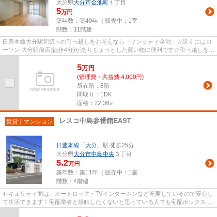
大分県
大分市
金池町
１丁目
5
万円
築年数：築40年 ｜販売中：
1室
階数：11階建
日豊本線大分駅周辺への引っ越しをお考えなら「サンシティ金池」☆近くにはロ
ーソン 大分駅前店(徒歩4分)がありちょっとした買い物に便利です☆引っ越しをす
るなら、住まい探しは光陽商...
5
万
円
(管理費・共益費 4,000円)
所在階：8階
間取り：1DK
面積：22.36㎡
レスコ中島参番館EAST
賃貸｜マンション
日豊本線
「
大分
」駅 徒歩25分
大分県
大分市
中島中央
３丁目
5.2
万円
築年数：築11年 ｜販売中：
1室
階数：4階建
セキュリティ面は、オートロック・TVインターホンなど充実しているので安心し
て生活できます！宅配業者と接触したくないと思っている人でも宅配ボックスが
あるので接触せずに荷物を受...