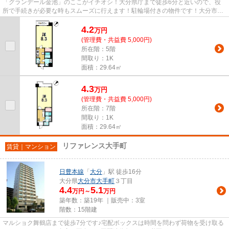
「グランデール金池」のここがイチオシ！大分県庁まで徒歩6分と近いので、役
所で手続きが必要な時もスムーズに行えます！駐輪場付きの物件です！大分市に
ある日豊本線大分近くは、生活...
4.2
万
円
(管理費・共益費 5,000円)
所在階：5階
間取り：1K
面積：29.64㎡
4.3
万
円
(管理費・共益費 5,000円)
所在階：7階
間取り：1K
面積：29.64㎡
リファレンス大手町
賃貸｜マンション
日豊本線
「
大分
」駅 徒歩16分
大分県
大分市
大手町
３丁目
4.4
5.1
万円～
万円
築年数：築19年 ｜販売中：
3室
階数：15階建
マルショク舞鶴店まで徒歩7分です♪宅配ボックスは時間を問わず荷物を受け取る