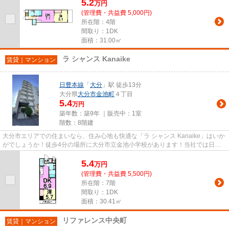
5.2
万
円
(管理費・共益費 5,000円)
所在階：4階
間取り：1DK
面積：31.00㎡
ラ シャンス Kanaike
賃貸｜マンション
日豊本線
「
大分
」駅 徒歩13分
大分県
大分市
金池町
４丁目
5.4
万円
築年数：築9年 ｜販売中：
1室
階数：8階建
大分市エリアでの住まいなら、住み心地も快適な「ラ シャンス Kanaike」はいか
がでしょうか！徒歩4分の場所に大分市立金池小学校があります！当社では日豊
本線大分周辺の賃貸情報を数...
5.4
万
円
(管理費・共益費 5,500円)
所在階：7階
間取り：1DK
面積：30.41㎡
リファレンス中央町
賃貸｜マンション