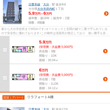
日豊本線
「
大分
」駅 徒歩9分
大分県
大分市
府内町
１丁目
5.9
6
万円～
万円
築年数：築18年 ｜販売中：
2室
階数：8階建
家から大分市役所まで465mです♪オートロックと玄関の鍵で二重で守られている
ので安全性に優れております♪この物件は洗面所が独立しており、使い勝手も良好
です♪防犯対策もバッチリなマ...
5.9
万
円
(管理費・共益費 5,000円)
所在階：3階
間取り：1DK
面積：30.04㎡
6
万
円
(管理費・共益費 5,000円)
所在階：7階
間取り：1LDK
面積：34.12㎡
リラフォートA棟
賃貸｜アパート
日豊本線
「
大分
」駅 徒歩17分