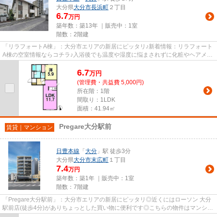
大分県
大分市
長浜町
２丁目
6.7
万円
築年数：築13年 ｜販売中：
1室
階数：2階建
「リラフォートA棟」：大分市エリアの新居にピッタリ♪新着情報：リラフォート
A棟の空室情報ならコチラ♪入浴後でも温度や湿度に悩まされずに化粧やヘアメイ
クができる独立洗面台を採用...
6.7
万
円
(管理費・共益費 5,000円)
所在階：1階
間取り：1LDK
面積：41.94㎡
Pregare大分駅前
賃貸｜マンション
日豊本線
「
大分
」駅 徒歩3分
大分県
大分市
末広町
１丁目
7.4
万円
築年数：築1年 ｜販売中：
1室
階数：7階建
「Pregare大分駅前」：大分市エリアの新居にピッタリ◎近くにはローソン 大分
駅前店(徒歩4分)がありちょっとした買い物に便利です◎こちらの物件はマンショ
ンです◎大分市エリアでの新生...