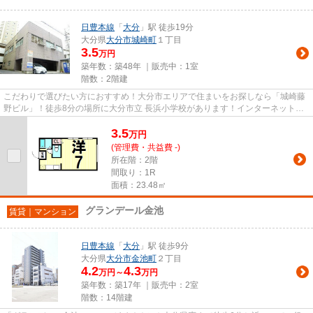
日豊本線
「
大分
」駅 徒歩19分
大分県
大分市
城崎町
１丁目
3.5
万円
築年数：築48年 ｜販売中：
1室
階数：2階建
こだわりで選びたい方におすすめ！大分市エリアで住まいをお探しなら「城崎藤
野ビル」！徒歩8分の場所に大分市立 長浜小学校があります！インターネット付
きの物件です！日豊本線大分...
3.5
万
円
(管理費・共益費 -)
所在階：2階
間取り：1R
面積：23.48㎡
グランデール金池
賃貸｜マンション
日豊本線
「
大分
」駅 徒歩9分
大分県
大分市
金池町
２丁目
4.2
4.3
万円～
万円
築年数：築17年 ｜販売中：
2室
階数：14階建