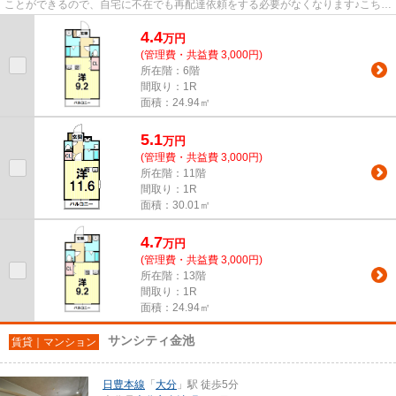
ことができるので、自宅に不在でも再配達依頼をする必要がなくなります♪こちら
の物件はエレベーター付きで...
4.4
万
円
(管理費・共益費 3,000円)
所在階：6階
間取り：1R
面積：24.94㎡
5.1
万
円
(管理費・共益費 3,000円)
所在階：11階
間取り：1R
面積：30.01㎡
4.7
万
円
(管理費・共益費 3,000円)
所在階：13階
間取り：1R
面積：24.94㎡
サンシティ金池
賃貸｜マンション
日豊本線
「
大分
」駅 徒歩5分