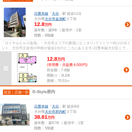
日豊本線
「
大分
」駅 徒歩11分
大分県
大分市
金池町
３丁目
12.8
万円
築年数：築9年 ｜販売中：
1室
階数：8階建
「ロイヤルヒルズ金池」：大分市エリアの新居にピッタリ♪ファミリー向けのポイ
ント、大分市立金池小学校が徒歩1分のところにあります♪日豊本線大分近くでな
ら、交通面で不自由のない暮...
12.8
万
円
(管理費・共益費 6,000円)
所在階：7-8階
間取り：3LDK
面積：70.53㎡
D-Style府内
賃貸｜店舗一部
日豊本線
「
大分
」駅 徒歩9分
大分県
大分市
府内町
３丁目
38.61
万円
築年数：築57年 ｜販売中：
1室
階数：5階建