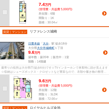
7.4
万
円
(管理費・共益費 5,000円)
所在階：6階
間取り：1K
面積：30.04㎡
リファレンス城崎
賃貸｜マンション
日豊本線
「
大分
」駅 徒歩18分
大分県
大分市
城崎町
１丁目
9.6
万円
築年数：築35年 ｜販売中：
1室
階数：14階建
最寄りの役所は大分県庁(徒歩6分)です☆TVインターホンで来客時に顔が見えます
☆収納はシューズボックス・クロゼットなど豊富なので、衣類や履き物の整理が
しやすく便利です☆光陽商事は...
9.6
万
円
(管理費・共益費 5,000円)
所在階：12階
間取り：3LDK
面積：72.00㎡
ロイヤルヒルズ金池
賃貸｜マンション