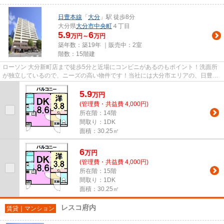
日豊本線
「
大分
」駅 徒歩8分
大分県
大分市
中央町
４丁目
5.9
6
万円～
万円
築年数：築19年 ｜販売中：
2室
階数：15階建
ローソン 大分新町店まで徒歩5分と近場にコンビニがあるのもポイント！洗面所
が独立しているので、ニーズの高い物件です！当社には大分市エリアの、日豊本
線大分周辺といったお薦めの...
5.9
万
円
(管理費・共益費 4,000円)
所在階：14階
間取り：1DK
面積：30.25㎡
6
万
円
(管理費・共益費 4,000円)
所在階：15階
間取り：1DK
面積：30.25㎡
レスコ府内
賃貸｜マンション