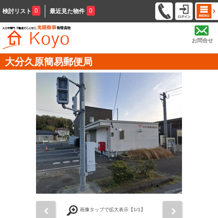
0
0
検討リスト
最近見た物件
お問合せ
大分久原簡易郵便局
前
次
画像タップで拡大表示【
1
/1】