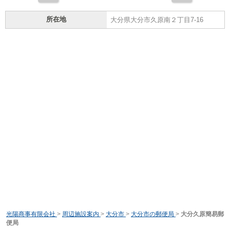
所在地
大分県大分市久原南２丁目7-16
光陽商事有限会社
>
周辺施設案内
>
大分市
>
大分市の郵便局
>
大分久原簡易郵
便局