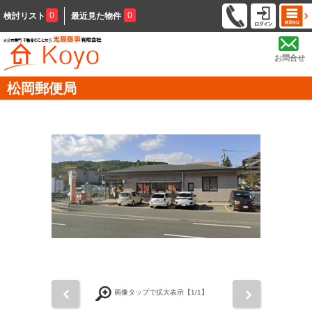
0
0
検討リスト
最近見た物件
お問合せ
松岡郵便局
前
次
画像タップで拡大表示【
1
/1】