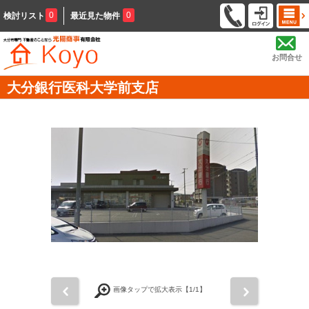
0
0
検討リスト
最近見た物件
お問合せ
大分銀行医科大学前支店
前
次
画像タップで拡大表示【
1
/1】