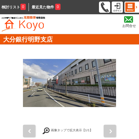
0
0
検討リスト
最近見た物件
お問合せ
大分銀行明野支店
前
次
画像タップで拡大表示【
1
/1】