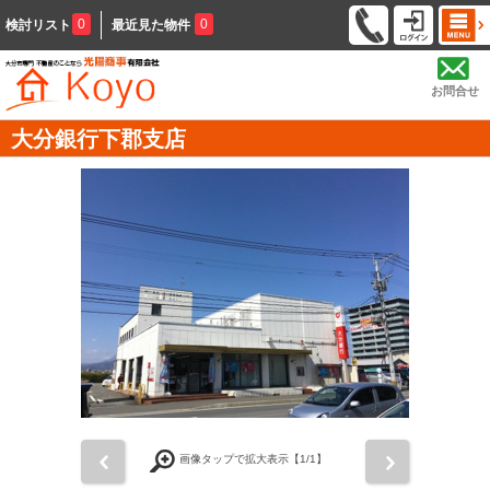
0
0
検討リスト
最近見た物件
お問合せ
大分銀行下郡支店
前
次
画像タップで拡大表示【
1
/1】