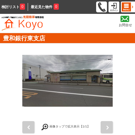
0
0
検討リスト
最近見た物件
お問合せ
豊和銀行東支店
前
次
画像タップで拡大表示【
1
/1】