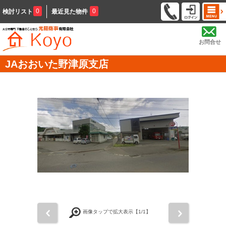
0
0
検討リスト
最近見た物件
お問合せ
JAおおいた野津原支店
前
次
画像タップで拡大表示【
1
/1】