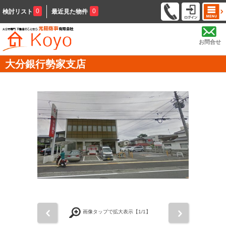
0
0
検討リスト
最近見た物件
お問合せ
大分銀行勢家支店
前
次
画像タップで拡大表示【
1
/1】