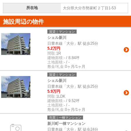
所在地
大分県大分市勢家町２丁目1-53
施設周辺の物件
賃貸｜マンション
シェル新川
日豊本線「大分」駅 徒歩25分
5.2万円
間取:
1R
建物面積:
- / 8.84坪
土地面積:
- / -
敷金/礼金:
0ヶ月/1ヶ月
賃貸｜マンション
シェル新川
日豊本線「大分」駅 徒歩25分
5.9万円
間取:
1LDK
建物面積:
- / 9.52坪
土地面積:
- / -
敷金/礼金:
0ヶ月/1ヶ月
売買｜一棟マンション
新川町一棟マンション
日豊本線「大分」駅 徒歩24分