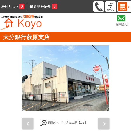
0
0
検討リスト
最近見た物件
お問合せ
大分銀行萩原支店
前
次
画像タップで拡大表示【
1
/1】