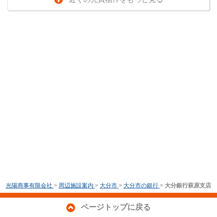
光陽商事有限会社
>
周辺施設案内
>
大分市
>
大分市の銀行
>
大分銀行萩原支店
ページトップに戻る