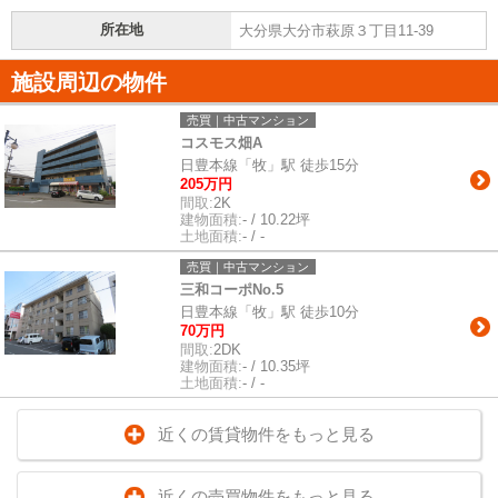
所在地
大分県大分市萩原３丁目11-39
施設周辺の物件
売買｜中古マンション
コスモス畑A
日豊本線「牧」駅 徒歩15分
205万円
間取:
2K
建物面積:
- / 10.22坪
土地面積:
- / -
売買｜中古マンション
三和コーポNo.5
日豊本線「牧」駅 徒歩10分
70万円
間取:
2DK
建物面積:
- / 10.35坪
土地面積:
- / -
近くの賃貸物件をもっと見る
近くの売買物件をもっと見る