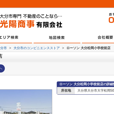
大分市
>
大分市のコンビニエンスストア
>
ローソン 大分松岡小学校前店
店
へ
ローソン 大分松岡小学校前店の詳細
所在地
大分県大分市大字松岡508