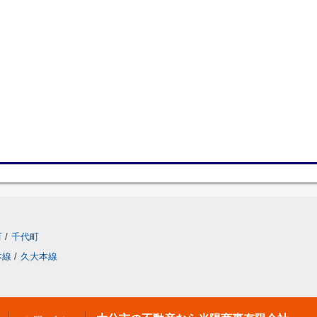
町
/
千代町
本線
/
久大本線