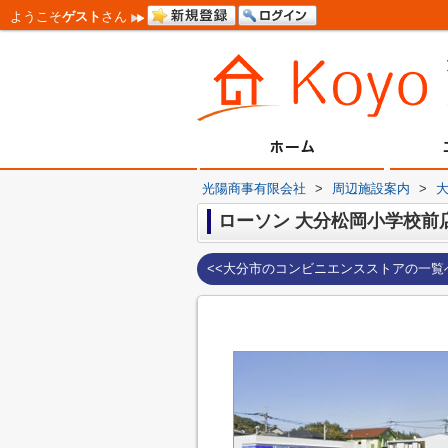
ようこそ
ゲスト
さん
光陽商事有限会社
>
周辺施設案内
>
ローソン 大分松岡小学校前
<<大分市のコンビニエンスストアの一覧