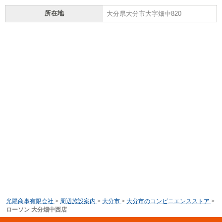
所在地
大分県大分市大字畑中820
光陽商事有限会社
>
周辺施設案内
>
大分市
>
大分市のコンビニエンスストア
>
ローソン 大分畑中西店