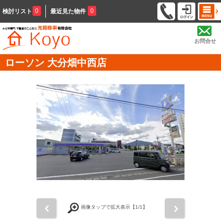
0
0
検討リスト
最近見た物件
お問合せ
ローソン 大分畑中西店
前
次
画像タップで拡大表示【
1
/1】