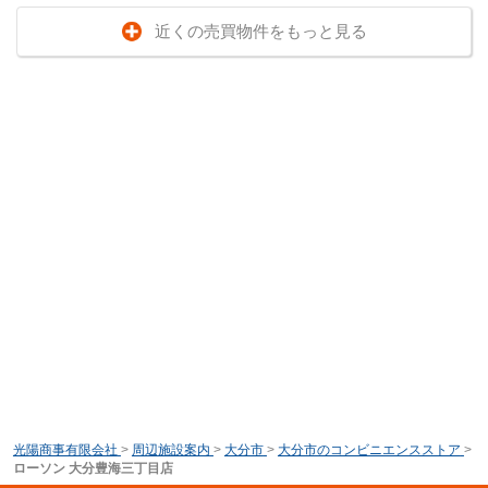
近くの売買物件をもっと見る
光陽商事有限会社
>
周辺施設案内
>
大分市
>
大分市のコンビニエンスストア
>
ローソン 大分豊海三丁目店