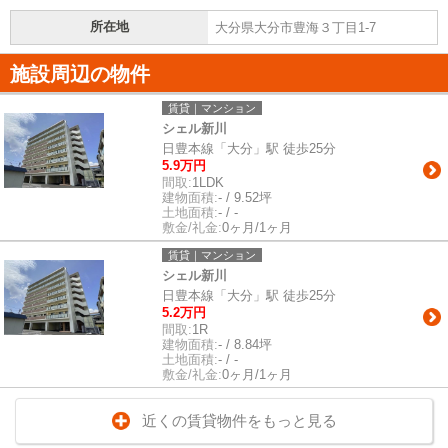
所在地
大分県大分市豊海３丁目1-7
施設周辺の物件
賃貸｜マンション
シェル新川
日豊本線「大分」駅 徒歩25分
5.9万円
間取:
1LDK
建物面積:
- / 9.52坪
土地面積:
- / -
敷金/礼金:
0ヶ月/1ヶ月
賃貸｜マンション
シェル新川
日豊本線「大分」駅 徒歩25分
5.2万円
間取:
1R
建物面積:
- / 8.84坪
土地面積:
- / -
敷金/礼金:
0ヶ月/1ヶ月
近くの賃貸物件をもっと見る