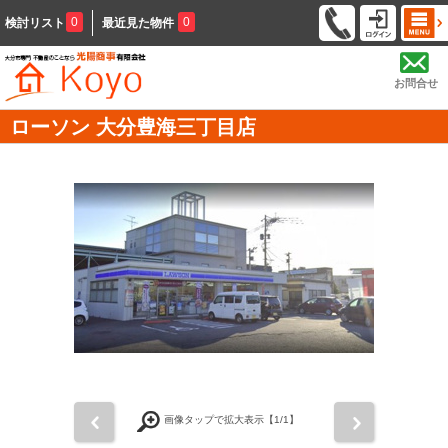
0
0
検討リスト
最近見た物件
お問合せ
ローソン 大分豊海三丁目店
前
次
画像タップで拡大表示【
1
/1】