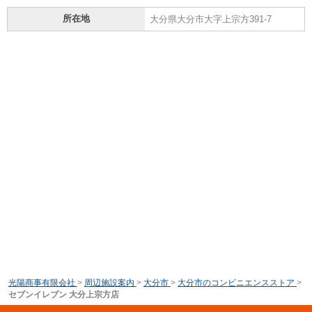
所在地
大分県大分市大字上宗方391-7
光陽商事有限会社
>
周辺施設案内
>
大分市
>
大分市のコンビニエンスストア
>
セブンイレブン 大分上宗方店