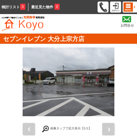
0
0
検討リスト
最近見た物件
お問合せ
セブンイレブン 大分上宗方店
前
次
画像タップで拡大表示【
1
/1】