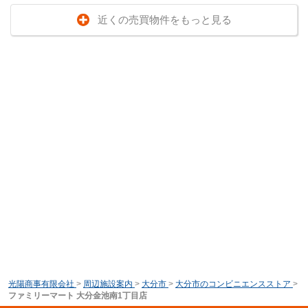
近くの売買物件をもっと見る
光陽商事有限会社
>
周辺施設案内
>
大分市
>
大分市のコンビニエンスストア
>
ファミリーマート 大分金池南1丁目店