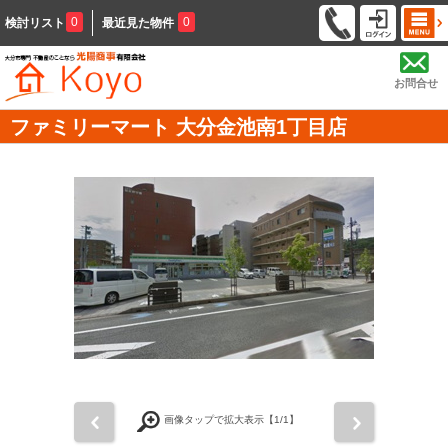
0
0
検討リスト
最近見た物件
お問合せ
ファミリーマート 大分金池南1丁目店
前
次
画像タップで拡大表示【
1
/1】