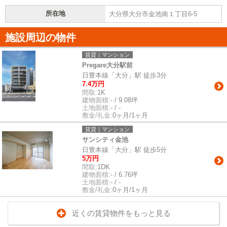
所在地
大分県大分市金池南１丁目6-5
施設周辺の物件
賃貸｜マンション
Pregare大分駅前
日豊本線「大分」駅 徒歩3分
7.4万円
間取:
1K
建物面積:
- / 9.08坪
土地面積:
- / -
敷金/礼金:
0ヶ月/1ヶ月
賃貸｜マンション
サンシティ金池
日豊本線「大分」駅 徒歩5分
5万円
間取:
1DK
建物面積:
- / 6.76坪
土地面積:
- / -
敷金/礼金:
0ヶ月/1ヶ月
近くの賃貸物件をもっと見る