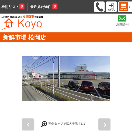
0
0
検討リスト
最近見た物件
お問合せ
新鮮市場 松岡店
前
次
画像タップで拡大表示【
1
/1】