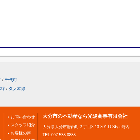
町
/
千代町
本線
/
久大本線
大分市の不動産なら光陽商事有限会社
お問い合わせ
スタッフ紹介
大分県大分市府内町３丁目3-13-301 D-Style府内
お客様の声
TEL:097-538-0888