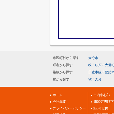
市区町村から探す
大分市
町名から探す
牧
/
萩原
/
大道
路線から探す
日豊本線
/
豊肥
駅から探す
牧
/
大分
ホーム
市内中心部
会社概要
1500万円以下
プライバシーポリシー
築5年以内