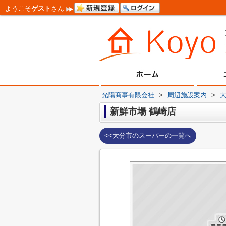
ようこそ
ゲスト
さん
光陽商事有限会社
>
周辺施設案内
>
新鮮市場 鶴崎店
<<大分市のスーパーの一覧へ