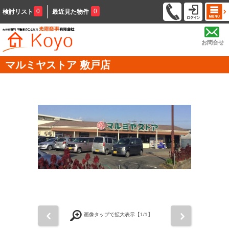
0
0
検討リスト
最近見た物件
お問合せ
マルミヤストア 敷戸店
前
次
画像タップで拡大表示【
1
/1】