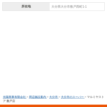
所在地
大分県大分市敷戸西町1-1
光陽商事有限会社
>
周辺施設案内
>
大分市
>
大分市のスーパー
>
マルミヤスト
ア 敷戸店