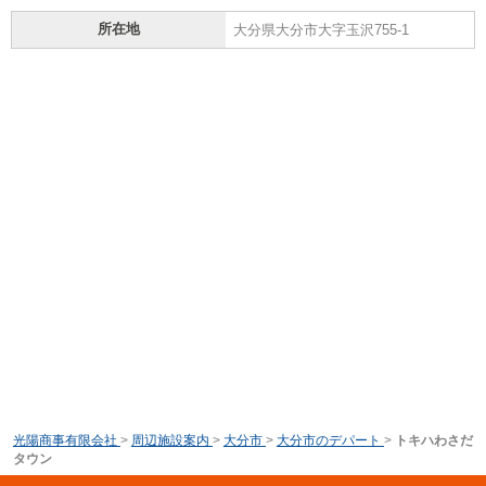
所在地
大分県大分市大字玉沢755-1
光陽商事有限会社
>
周辺施設案内
>
大分市
>
大分市のデパート
>
トキハわさだ
タウン