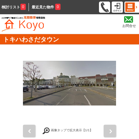
0
0
検討リスト
最近見た物件
お問合せ
トキハわさだタウン
前
次
画像タップで拡大表示【
1
/1】