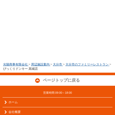
光陽商事有限会社
>
周辺施設案内
>
大分市
>
大分市のファミリーレストラン
>
びっくりドンキー 高城店
ページトップに戻る
営業時間:09:00～18:00
ホーム
会社概要