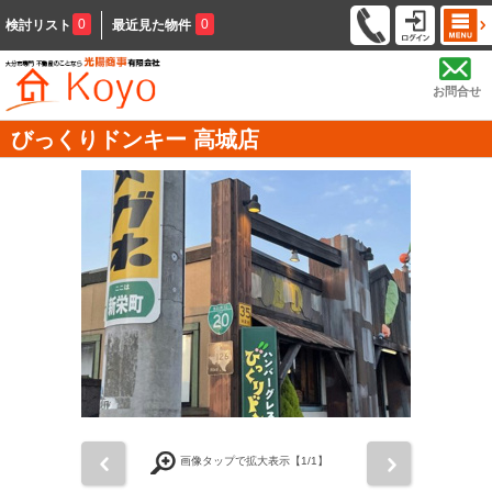
0
0
検討リスト
最近見た物件
お問合せ
びっくりドンキー 高城店
前
次
画像タップで拡大表示【
1
/1】