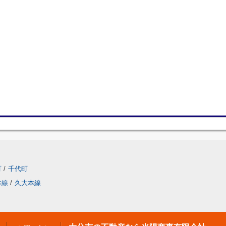
町
/
千代町
本線
/
久大本線