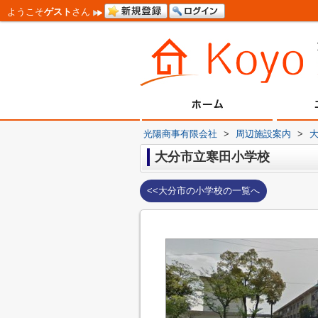
ようこそ
ゲスト
さん
光陽商事有限会社
>
周辺施設案内
>
大分市立寒田小学校
<<大分市の小学校の一覧へ