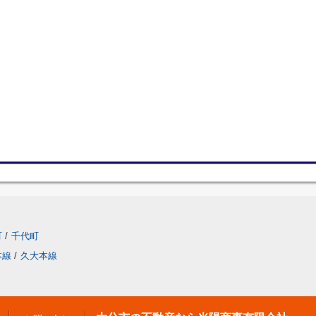
町
/
千代町
本線
/
久大本線