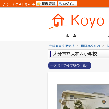
ようこそ
ゲスト
さん
光陽商事有限会社
>
周辺施設案内
>
大分市立大在西小学校
<<大分市の小学校の一覧へ